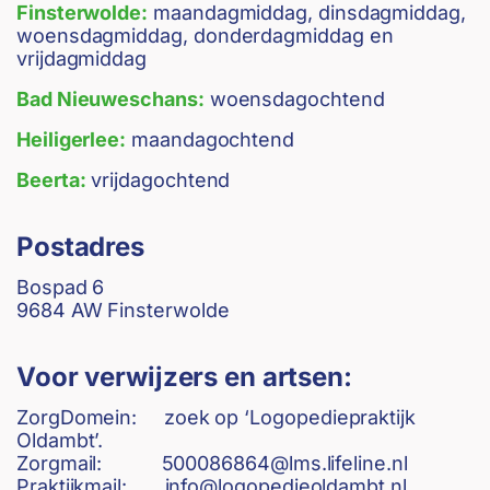
Finsterwolde:
maandagmiddag, dinsdagmiddag,
woensdagmiddag, donderdagmiddag en
vrijdagmiddag
Bad Nieuweschans:
woensdagochtend
Heiligerlee:
maandagochtend
Beerta:
vrijdagochtend
Postadres
Bospad 6
9684 AW Finsterwolde
Voor verwijzers en artsen:
ZorgDomein: zoek op ‘Logopediepraktijk
Oldambt’.
Zorgmail:
500086864@lms.lifeline.nl
Praktijkmail:
info@logopedieoldambt.nl