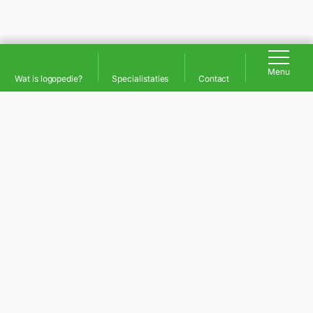
Menu
Wat is logopedie?
Specialistaties
Contact
Contact
Liefkensstraat 2
,
9671 GA
Winschoten
Post adres
Bospad 6
,
9684 AW
Finsterwolde
info@logopedieoldambt.nl